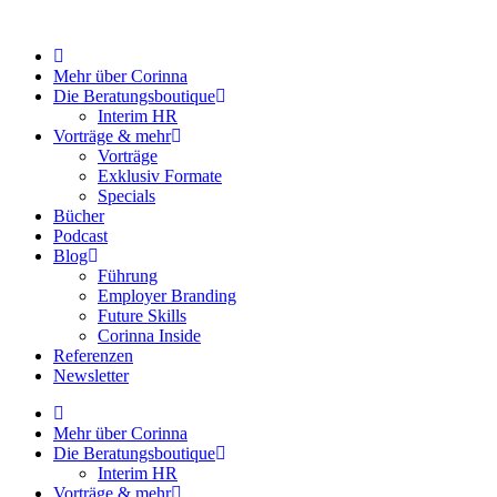
Zum
Inhalt
springen
Mehr über Corinna
Die Beratungsboutique
Interim HR
Vorträge & mehr
Vorträge
Exklusiv Formate
Specials
Bücher
Podcast
Blog
Führung
Employer Branding
Future Skills
Corinna Inside
Referenzen
Newsletter
Mehr über Corinna
Die Beratungsboutique
Interim HR
Vorträge & mehr