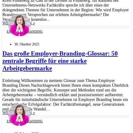
Kreis Pinneberg zu Gast in der Drostei in Pinneberg. Im Rahmen des
Unternehmens-Netzwerks Fachkräfte spreche ich über eines der
drängendsten Themen für Unternehmen in der Region: Wie wird Employer
Branding vom Versprechen zur erlebten Arbeitgebermarke? Die
Veranstaltung ist kostenlos...
WEITERLESEN »
EMPLOYER BRANDING
30. Oktober 2025
Das große Employer-Branding-Glossar: 50
zentrale Begriffe für eine starke
Arbeitgebermarke
Einleitung Willkommen zu meinem Glossar zum Thema Employer
Branding.Dieses Nachschlagewerk bietet Ihnen einen kompakten Überblick
über die wichtigsten Begriffe, Konzepte und Methoden rund um die
Arbeitgebermarke – verständlich erklärt und praxisorientiert aufbereitet.
Gerade für mittelständische Unternehmen ist Employer Branding heute ein
entscheidender Erfolgsfaktor: Der Fachkräftemangel, neue Generationen
und der kulturelle Wandel...
WEITERLESEN »
EMPLOYER BRANDING