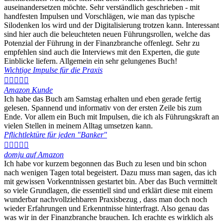
auseinandersetzen möchte. Sehr verständlich geschrieben - mit
handfesten Impulsen und Vorschlägen, wie man das typische
Silodenken los wird und der Digitalisierung trotzen kann. Interessant
sind hier auch die beleuchteten neuen Führungsrollen, welche das
Potenzial der Führung in der Finanzbranche offenlegt. Sehr zu
empfehlen sind auch die Interviews mit den Experten, die gute
Einblicke liefern. Allgemein ein sehr gelungenes Buch!
Wichtige Impulse für die Praxis





Amazon Kunde
Ich habe das Buch am Samstag erhalten und eben gerade fertig
gelesen. Spannend und informativ von der ersten Zeile bis zum
Ende. Vor allem ein Buch mit Impulsen, die ich als Führungskraft an
vielen Stellen in meinem Alltag umsetzen kann.
Pflichtlektüre für jeden "Banker"





domju auf Amazon
Ich habe vor kurzem begonnen das Buch zu lesen und bin schon
nach wenigen Tagen total begeistert. Dazu muss man sagen, das ich
mit gewissen Vorkenntnissen gestartet bin. Aber das Buch vermittelt
so viele Grundlagen, die essentiell sind und erklärt diese mit einem
wunderbar nachvollziehbaren Praxisbezug , dass man doch noch
wieder Erfahrungen und Erkenntnisse hinterfragt. Also genau das
was wir in der Finanzbranche brauchen. Ich erachte es wirklich als