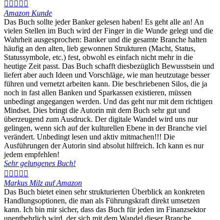





Amazon Kunde
Das Buch sollte jeder Banker gelesen haben! Es geht alle an! An
vielen Stellen im Buch wird der Finger in die Wunde gelegt und die
Wahrheit ausgesprochen: Banker und die gesamte Branche halten
häufig an den alten, lieb gewonnen Strukturen (Macht, Status,
Statussymbole, etc.) fest, obwohl es einfach nicht mehr in die
heutige Zeit passt. Das Buch schafft diesbezüglich Bewusstsein und
liefert aber auch Ideen und Vorschläge, wie man heutzutage besser
führen und vernetzt arbeiten kann. Die beschriebenen Silos, die ja
noch in fast allen Banken und Sparkassen existieren, müssen
unbedingt angegangen werden. Und das geht nur mit dem richtigen
Mindset. Dies bringt die Autorin mit dem Buch sehr gut und
überzeugend zum Ausdruck. Der digitale Wandel wird uns nur
gelingen, wenn sich auf der kulturellen Ebene in der Branche viel
verändert. Unbedingt lesen und aktiv mitmachen!!! Die
Ausführungen der Autorin sind absolut hilfreich. Ich kann es nur
jedem empfehlen!
Sehr gelungenes Buch!





Markus Milz auf Amazon
Das Buch bietet einen sehr strukturierten Überblick an konkreten
Handlungsoptionen, die man als Führungskraft direkt umsetzen
kann. Ich bin mir sicher, dass das Buch für jeden im Finanzsektor
unentbehrlich wird, der sich mit dem Wandel dieser Branche