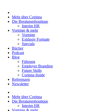
Zum
Inhalt
springen
Mehr über Corinna
Die Beratungsboutique
Interim HR
Vorträge & mehr
Vorträge
Exklusiv Formate
Specials
Bücher
Podcast
Blog
Führung
Employer Branding
Future Skills
Corinna Inside
Referenzen
Newsletter
Mehr über Corinna
Die Beratungsboutique
Interim HR
Vorträge & mehr