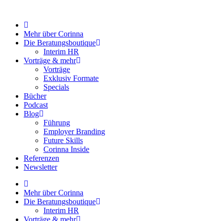
Zum
Inhalt
springen
Mehr über Corinna
Die Beratungsboutique
Interim HR
Vorträge & mehr
Vorträge
Exklusiv Formate
Specials
Bücher
Podcast
Blog
Führung
Employer Branding
Future Skills
Corinna Inside
Referenzen
Newsletter
Mehr über Corinna
Die Beratungsboutique
Interim HR
Vorträge & mehr