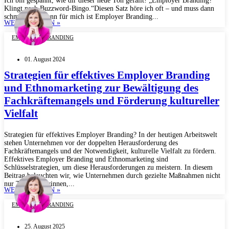
Ich bin gespannt, wie dir dieser neue Ton gefällt! „Employer Branding?
Klingt nach Buzzword-Bingo.“Diesen Satz höre ich oft – und muss dann
schmunzeln. Denn für mich ist Employer Branding...
WEITERLESEN »
EMPLOYER BRANDING
01. August 2024
Strategien für effektives Employer Branding
und Ethnomarketing zur Bewältigung des
Fachkräftemangels und Förderung kultureller
Vielfalt
Strategien für effektives Employer Branding? In der heutigen Arbeitswelt
stehen Unternehmen vor der doppelten Herausforderung des
Fachkräftemangels und der Notwendigkeit, kulturelle Vielfalt zu fördern.
Effektives Employer Branding und Ethnomarketing sind
Schlüsselstrategien, um diese Herausforderungen zu meistern. In diesem
Beitrag beleuchten wir, wie Unternehmen durch gezielte Maßnahmen nicht
nur Talente gewinnen,...
WEITERLESEN »
EMPLOYER BRANDING
25. August 2025