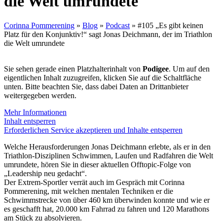
die Welt umrundete
Corinna Pommerening
»
Blog
»
Podcast
»
#105 „Es gibt keinen
Platz für den Konjunktiv!“ sagt Jonas Deichmann, der im Triathlon
die Welt umrundete
Sie sehen gerade einen Platzhalterinhalt von
Podigee
. Um auf den
eigentlichen Inhalt zuzugreifen, klicken Sie auf die Schaltfläche
unten. Bitte beachten Sie, dass dabei Daten an Drittanbieter
weitergegeben werden.
Mehr Informationen
Inhalt entsperren
Erforderlichen Service akzeptieren und Inhalte entsperren
Welche Herausforderungen Jonas Deichmann erlebte, als er in den
Triathlon-Disziplinen Schwimmen, Laufen und Radfahren die Welt
umrundete, hören Sie in dieser aktuellen Offtopic-Folge von
„Leadership neu gedacht“.
Der Extrem-Sportler verrät auch im Gespräch mit Corinna
Pommerening, mit welchen mentalen Techniken er die
Schwimmstrecke von über 460 km überwinden konnte und wie er
es geschafft hat, 20.000 km Fahrrad zu fahren und 120 Marathons
am Stück zu absolvieren.