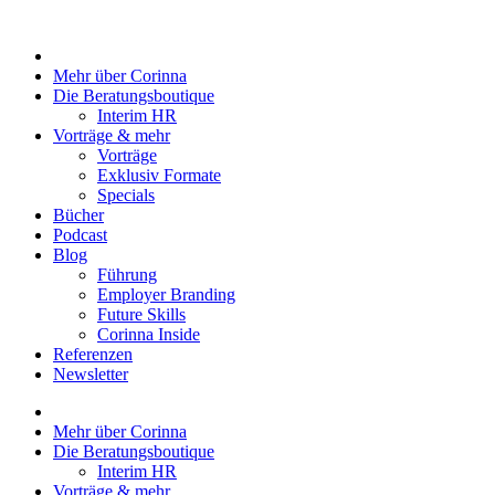
Zum
Inhalt
springen
Mehr über Corinna
Die Beratungsboutique
Interim HR
Vorträge & mehr
Vorträge
Exklusiv Formate
Specials
Bücher
Podcast
Blog
Führung
Employer Branding
Future Skills
Corinna Inside
Referenzen
Newsletter
Mehr über Corinna
Die Beratungsboutique
Interim HR
Vorträge & mehr