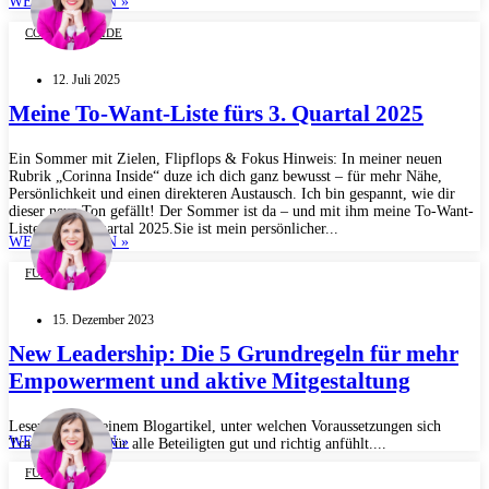
WEITERLESEN »
CORINNA INSIDE
12. Juli 2025
Meine To-Want-Liste fürs 3. Quartal 2025
Ein Sommer mit Zielen, Flipflops & Fokus Hinweis: In meiner neuen
Rubrik „Corinna Inside“ duze ich dich ganz bewusst – für mehr Nähe,
Persönlichkeit und einen direkteren Austausch. Ich bin gespannt, wie dir
dieser neue Ton gefällt! Der Sommer ist da – und mit ihm meine To-Want-
Liste fürs 3. Quartal 2025.Sie ist mein persönlicher...
WEITERLESEN »
FÜHRUNG
15. Dezember 2023
New Leadership: Die 5 Grundregeln für mehr
Empowerment und aktive Mitgestaltung
Lesen Sie in meinem Blogartikel, unter welchen Voraussetzungen sich
WEITERLESEN »
Transformation für alle Beteiligten gut und richtig anfühlt....
FÜHRUNG