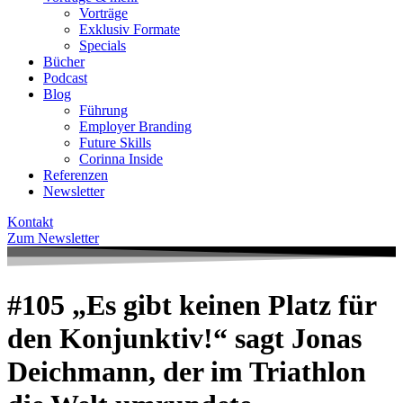
Vorträge
Exklusiv Formate
Specials
Bücher
Podcast
Blog
Führung
Employer Branding
Future Skills
Corinna Inside
Referenzen
Newsletter
Kontakt
Zum Newsletter
#105 „Es gibt keinen Platz für
den Konjunktiv!“ sagt Jonas
Deichmann, der im Triathlon