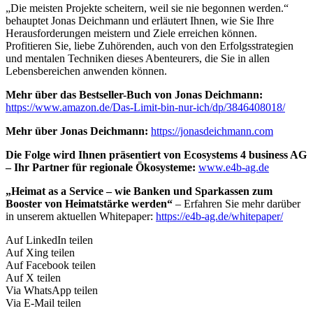
„Die meisten Projekte scheitern, weil sie nie begonnen werden.“
behauptet Jonas Deichmann und erläutert Ihnen, wie Sie Ihre
Herausforderungen meistern und Ziele erreichen können.
Profitieren Sie, liebe Zuhörenden, auch von den Erfolgsstrategien
und mentalen Techniken dieses Abenteurers, die Sie in allen
Lebensbereichen anwenden können.
Mehr über das Bestseller-Buch von Jonas Deichmann:
https://www.amazon.de/Das-Limit-bin-nur-ich/dp/3846408018/
Mehr über Jonas Deichmann:
https://jonasdeichmann.com
Die Folge wird Ihnen präsentiert von Ecosystems 4 business AG
– Ihr Partner für regionale Ökosysteme:
www.e4b-ag.de
„Heimat as a Service – wie Banken und Sparkassen zum
Booster von Heimatstärke werden“
– Erfahren Sie mehr darüber
in unserem aktuellen Whitepaper:
https://e4b-ag.de/whitepaper/
Auf LinkedIn teilen
Auf Xing teilen
Auf Facebook teilen
Auf X teilen
Via WhatsApp teilen
Via E-Mail teilen