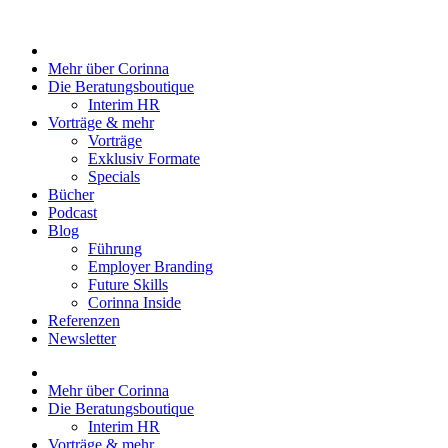
Zum
Inhalt
springen
Mehr über Corinna
Die Beratungsboutique
Interim HR
Vorträge & mehr
Vorträge
Exklusiv Formate
Specials
Bücher
Podcast
Blog
Führung
Employer Branding
Future Skills
Corinna Inside
Referenzen
Newsletter
Mehr über Corinna
Die Beratungsboutique
Interim HR
Vorträge & mehr