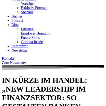
Vorträge
Exklusiv Formate
Specials
Bücher
Podcast
Blog
Führung
Employer Branding
Future Skills
Corinna Inside
Referenzen
Newsletter
Kontakt
Zum Newsletter
IN KÜRZE IM HANDEL:
„NEW LEADERSHIP IM
FINANZSEKTOR: SO