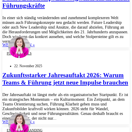
Führungskräfte
In einer sich ständig verändernden und zunehmend komplexeren Welt
müssen auch Führungskonzepte neu gedacht werden. Future Leadership
oder auch New Leadership sind Ansätze, die darauf abzielen, Führung an
die Herausforderungen und Möglichkeiten des 21. Jahrhunderts anzupassen.
Doch wie kann das konkret aussehen, und welche Stolpersteine gilt es zu
vermeiden? 1....
WEITERLESEN »
FUTURE SKILLS
22. November 2025
Zukunftsstarker Jahresauftakt 2026: Warum
Teams & Führung jetzt neue Impulse brauchen
Der Jahresauftakt ist längst mehr als ein organisatorischer Startpunkt. Er ist
ein strategisches Momentum – ein Kulturmoment. Ein Zeitpunkt, an dem
Teams Orientierung suchen, Führung Klarheit geben muss und
Zukunftsbilder kraftvoll wirken können. 2026 steht für Wandel,
Geschwindigkeit und neue Führungsrealitäten. Genau deshalb braucht es
einen Jahresstart, der nicht nur...
WEITERLESEN »
EMPLOYER BRANDING