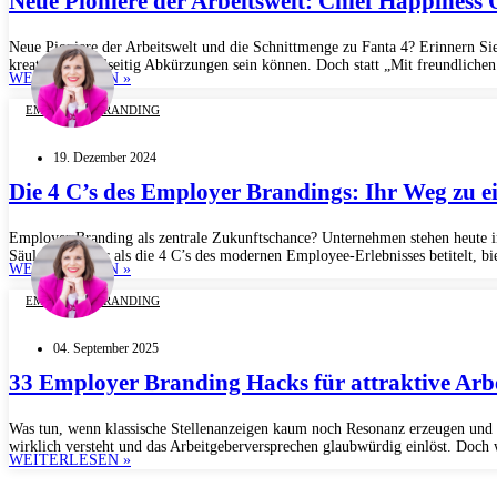
Neue Pioniere der Arbeitswelt: Chief Happiness
Neue Pioniere der Arbeitswelt und die Schnittmenge zu Fanta 4? Erinnern Si
kreativ und vielseitig Abkürzungen sein können. Doch statt „Mit freundlichen
WEITERLESEN »
EMPLOYER BRANDING
19. Dezember 2024
Die 4 C’s des Employer Brandings: Ihr Weg zu 
Employer Branding als zentrale Zukunftschance? Unternehmen stehen heute in
Säulen, von mir als die 4 C’s des modernen Employee-Erlebnisses betitelt, 
WEITERLESEN »
EMPLOYER BRANDING
04. September 2025
33 Employer Branding Hacks für attraktive Arbe
Was tun, wenn klassische Stellenanzeigen kaum noch Resonanz erzeugen und B
wirklich versteht und das Arbeitgeberversprechen glaubwürdig einlöst. Doch w
WEITERLESEN »