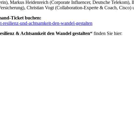
rin), Markus Heidenreich (Corporate Influencer, Deutsche Telekom), I
ersicherung), Christian Vogt (Collaboration-Experte & Coach, Cisco)
mand-Ticket buchen:
t-resilienz-und-achtsamkeit-den-wandel-gestalten
silienz & Achtsamkeit den Wandel gestalten“
finden Sie hier: