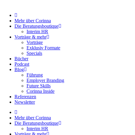
Zum
Inhalt
springen
Mehr über Corinna
Die Beratungsboutique
Interim HR
Vorträge & mehr
Vorträge
Exklusiv Formate
Specials
Bücher
Podcast
Blog
Führung
Employer Branding
Future Skills
Corinna Inside
Referenzen
Newsletter
Mehr über Corinna
Die Beratungsboutique
Interim HR
Vorträge & mehr