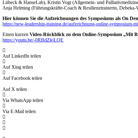
Lübeck & HanseLab), Kristin Vogt (Allgemein- und Palliativmedizine
Anja Helming (Führungskräfte-Coach & Resilienztrainerin, Debeka-V
Hier können Sie die Aufzeichnungen des Symposiums als On De
https://new-leadership-training.de/aufzeichnung-online-symposium-mi
Einen kurzen
Video-Rückblick zu dem Online-Symposium „Mit Re
https://youtu.be/-0RBdZkjLQE
Auf LinkedIn teilen
Auf Xing teilen
Auf Facebook teilen
Auf X teilen
Via WhatsApp teilen
Via E-Mail teilen