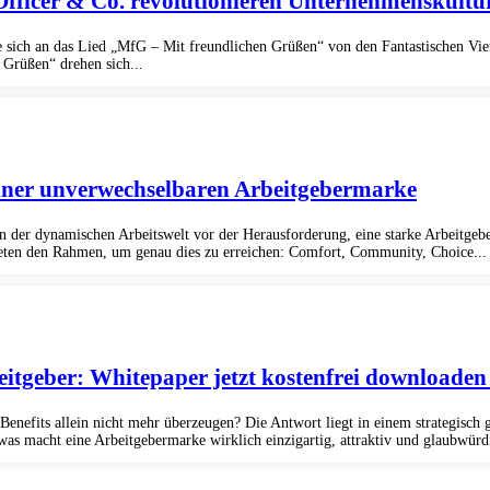
 Officer & Co. revolutionieren Unternehmenskultu
e sich an das Lied „MfG – Mit freundlichen Grüßen“ von den Fantastischen Vie
 Grüßen“ drehen sich...
einer unverwechselbaren Arbeitgebermarke
 der dynamischen Arbeitswelt vor der Herausforderung, eine starke Arbeitgeb
bieten den Rahmen, um genau dies zu erreichen: Comfort, Community, Choice...
itgeber: Whitepaper jetzt kostenfrei downloaden
enefits allein nicht mehr überzeugen? Die Antwort liegt in einem strategisch
as macht eine Arbeitgebermarke wirklich einzigartig, attraktiv und glaubwürdig