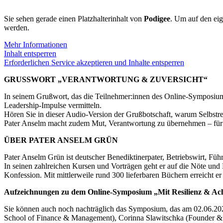
Sie sehen gerade einen Platzhalterinhalt von
Podigee
. Um auf den eig
werden.
Mehr Informationen
Inhalt entsperren
Erforderlichen Service akzeptieren und Inhalte entsperren
GRUSSWORT „VERANTWORTUNG & ZUVERSICHT“
In seinem Grußwort, das die Teilnehmer:innen des Online-Symposiums
Leadership-Impulse vermitteln.
Hören Sie in dieser Audio-Version der Grußbotschaft, warum Selbstref
Pater Anselm macht zudem Mut, Verantwortung zu übernehmen – für s
ÜBER PATER ANSELM GRÜN
Pater Anselm Grün ist deutscher Benediktinerpater, Betriebswirt, Füh
In seinen zahlreichen Kursen und Vorträgen geht er auf die Nöte und 
Konfession. Mit mittlerweile rund 300 lieferbaren Büchern erreicht e
Aufzeichnungen zu dem Online-Symposium „Mit Resilienz & Ach
Sie können auch noch nachträglich das Symposium, das am 02.06.2021 
School of Finance & Management), Corinna Slawitschka (Founder & 