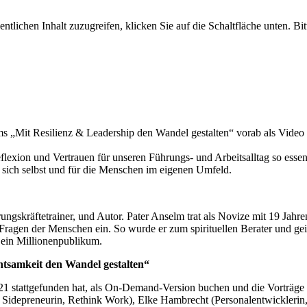
entlichen Inhalt zuzugreifen, klicken Sie auf die Schaltfläche unten. Bi
 „Mit Resilienz & Leadership den Wandel gestalten“ vorab als Video e
lexion und Vertrauen für unseren Führungs- und Arbeitsalltag so essent
ich selbst und für die Menschen im eigenen Umfeld.
rungskräftetrainer, und Autor. Pater Anselm trat als Novize mit 19 Jah
Fragen der Menschen ein. So wurde er zum spirituellen Berater und gei
r ein Millionenpublikum.
tsamkeit den Wandel gestalten“
stattgefunden hat, als On-Demand-Version buchen und die Vorträge von
Sidepreneurin, Rethink Work), Elke Hambrecht (Personalentwicklerin