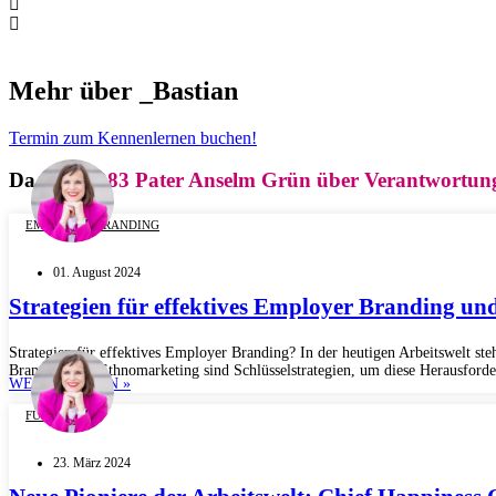
Mehr über _Bastian
Termin zum Kennenlernen buchen!
Da Sie
"#083 Pater Anselm Grün über Verantwortun
EMPLOYER BRANDING
01. August 2024
Strategien für effektives Employer Branding un
Strategien für effektives Employer Branding? In der heutigen Arbeitswelt st
Branding und Ethnomarketing sind Schlüsselstrategien, um diese Herausforde
WEITERLESEN »
FÜHRUNG
23. März 2024