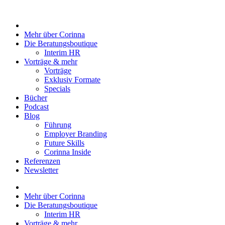
Zum
Inhalt
springen
Mehr über Corinna
Die Beratungsboutique
Interim HR
Vorträge & mehr
Vorträge
Exklusiv Formate
Specials
Bücher
Podcast
Blog
Führung
Employer Branding
Future Skills
Corinna Inside
Referenzen
Newsletter
Mehr über Corinna
Die Beratungsboutique
Interim HR
Vorträge & mehr