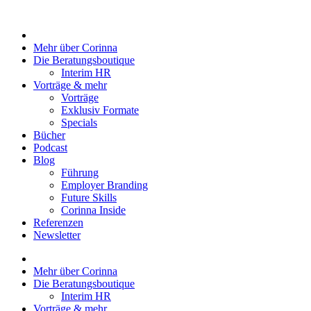
Zum
Inhalt
springen
Mehr über Corinna
Die Beratungsboutique
Interim HR
Vorträge & mehr
Vorträge
Exklusiv Formate
Specials
Bücher
Podcast
Blog
Führung
Employer Branding
Future Skills
Corinna Inside
Referenzen
Newsletter
Mehr über Corinna
Die Beratungsboutique
Interim HR
Vorträge & mehr